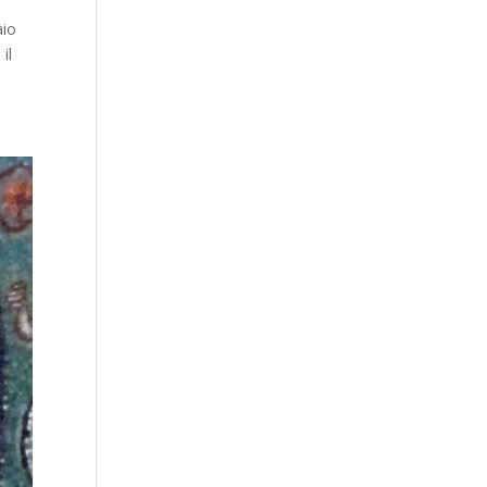
aio
il