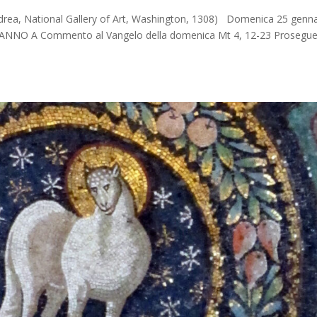
ndrea, National Gallery of Art, Washington, 1308) Domenica 25 genn
NO A Commento al Vangelo della domenica Mt 4, 12-23 Prosegue 