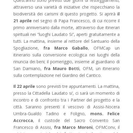
Quest’anno sono previsti due giorni di festeggiamenti,
attraverso una varietà di iniziative che rispecchiano la
biodiversità dei carismi di questo progetto. Si aprirà
il
21 aprile
nel segno di Papa Francesco, di cui ricorre il
primo anniversario dalla morte, attraverso due itinerari
spirituali nei “luoghi Laudato Si”, aperti gratuitamente a
tutti. La mattina, insieme al rettore del Santuario della
Spogliazione,
fra Marco Gaballo
, OFMCap un
itinerario sulla conversione ecologica nei luoghi della
rinuncia dei beni; il pomeriggio, insieme al guardiano di
San Damiano,
fra Mauro Botti
, OFM, un itinerario
sulla contemplazione nel Giardino del Cantico.
Il 22 aprile
sono previsti tre appuntamenti. La mattina,
presso la Cittadella Laudato si’, ci sarà un momento di
incontro e di confronto tra i Partner del progetto e la
città. Saranno presenti il vescovo di Assisi-Nocera
Umbra-Gualdo Tadino e Foligno,
mons. Felice
Accrocca
, il custode del Sacro Convento San
Francesco di Assisi,
fra Marco Moroni
,
OFMConv, il