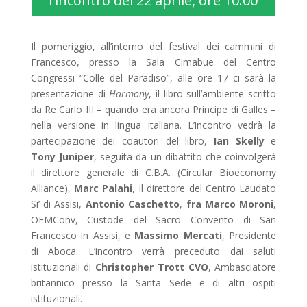
l'incontro del 22 aprile, ore 10.00
Il pomeriggio, all’interno del festival dei cammini di
Francesco, presso la Sala Cimabue del Centro
Congressi “Colle del Paradiso”, alle ore 17 ci sarà la
presentazione di
Harmony
, il libro sull’ambiente scritto
da Re Carlo III – quando era ancora Principe di Galles –
nella versione in lingua italiana. L’incontro vedrà la
partecipazione dei coautori del libro,
Ian Skelly
e
Tony Juniper
, seguita da un dibattito che coinvolgerà
il direttore generale di C.B.A. (Circular Bioeconomy
Alliance),
Marc Palahi
, il direttore del Centro Laudato
Si’ di Assisi,
Antonio Caschetto
,
fra Marco Moroni
,
OFMConv, Custode del Sacro Convento di San
Francesco in Assisi, e
Massimo Mercati
, Presidente
di Aboca. L’incontro verrà preceduto dai saluti
istituzionali di
Christopher Trott CVO
, Ambasciatore
britannico presso la Santa Sede e di altri ospiti
istituzionali.