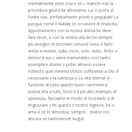
mentalmente vicini a lui e nn c manchi mai la
procedura giusta ke attraverso Lui ci porta al
Padre suo, perfettamente pronti e preparati! La
pasqua come il Natale sn occasioni di rinascita,
appuntamento con la nostra anima ke deve
fare reset, e con la nostra vita ke ha sempre
più bisogno di timonieri virtuosi! Gesù x farlo
arriva a morire, sulla croce, solo, nudo, ferito e
deriso! A noi c viene tramandato così tanto
esemplare dolore x poter almeno essere
richiesto quel minimo sforzo sufficiente a Dio è
necessario x la salvezza e La vita eterna! In
funzione di tutto questo buon cammino e
buona vita a tutti, Gesù è il più alto esempio di
speranza, facciamo in modo di ricordarlo e di
ringraziare x ttt questo il nostro Signore, ke ci
ama e ce lo dimostra, sempre… invece noi
ancora nn tantissimo!!! Auguri