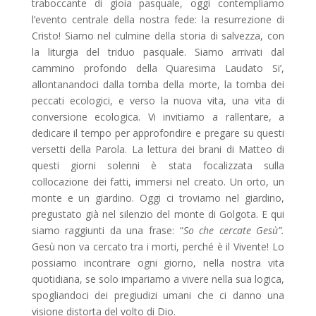
traboccante di gioia pasquale, oggi contempliamo
l’evento centrale della nostra fede: la resurrezione di
Cristo! Siamo nel culmine della storia di salvezza, con
la liturgia del triduo pasquale. Siamo arrivati dal
cammino profondo della Quaresima Laudato Si’,
allontanandoci dalla tomba della morte, la tomba dei
peccati ecologici, e verso la nuova vita, una vita di
conversione ecologica. Vi invitiamo a rallentare, a
dedicare il tempo per approfondire e pregare su questi
versetti della Parola. La lettura dei brani di Matteo di
questi giorni solenni è stata focalizzata sulla
collocazione dei fatti, immersi nel creato. Un orto, un
monte e un giardino. Oggi ci troviamo nel giardino,
pregustato già nel silenzio del monte di Golgota. E qui
siamo raggiunti da una frase: “
So che cercate Gesù”.
Gesù non va cercato tra i morti, perché è il Vivente! Lo
possiamo incontrare ogni giorno, nella nostra vita
quotidiana, se solo impariamo a vivere nella sua logica,
spogliandoci dei pregiudizi umani che ci danno una
visione distorta del volto di Dio.