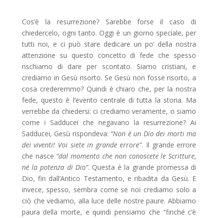
Cos’è la resurrezione? Sarebbe forse il caso di
chiedercelo, ogni tanto. Oggi è un giorno speciale, per
tutti noi, e ci può stare dedicare un po’ della nostra
attenzione su questo concetto di fede che spesso
rischiamo di dare per scontato. Siamo cristiani, e
crediamo in Gesù risorto. Se Gesù non fosse risorto, a
cosa crederemmo? Quindi è chiaro che, per la nostra
fede, questo è l’evento centrale di tutta la storia. Ma
verrebbe da chiedersi: ci crediamo veramente, o siamo
come i Sadducei che negavano la resurrezione? Ai
Sadducei, Gesù rispondeva:
“Non è un Dio dei morti ma
dei viventi! Voi siete in grande errore”
. Il grande errore
che nasce
“dal momento che non conoscete le Scritture,
né la potenza di Dio”
. Questa è la grande promessa di
Dio, fin dall’Antico Testamento, e ribadita da Gesù. E
invece, spesso, sembra come se noi crediamo solo a
ciò che vediamo, alla luce delle nostre paure. Abbiamo
paura della morte, e quindi pensiamo che “finché c’è