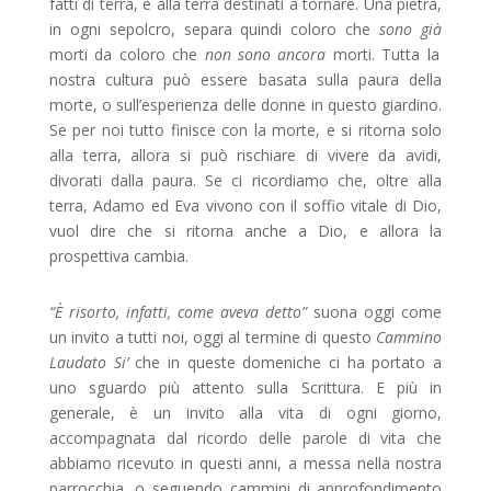
fatti di terra, e alla terra destinati a tornare. Una pietra,
in ogni sepolcro, separa quindi coloro che
sono già
morti da coloro che
non sono ancora
morti. Tutta la
nostra cultura può essere basata sulla paura della
morte, o sull’esperienza delle donne in questo giardino.
Se per noi tutto finisce con la morte, e si ritorna solo
alla terra, allora si può rischiare di vivere da avidi,
divorati dalla paura. Se ci ricordiamo che, oltre alla
terra, Adamo ed Eva vivono con il soffio vitale di Dio,
vuol dire che si ritorna anche a Dio, e allora la
prospettiva cambia.
“È risorto, infatti, come aveva detto”
suona oggi come
un invito a tutti noi, oggi al termine di questo
Cammino
Laudato Si’
che in queste domeniche ci ha portato a
uno sguardo più attento sulla Scrittura. E più in
generale, è un invito alla vita di ogni giorno,
accompagnata dal ricordo delle parole di vita che
abbiamo ricevuto in questi anni, a messa nella nostra
parrocchia, o seguendo cammini di approfondimento