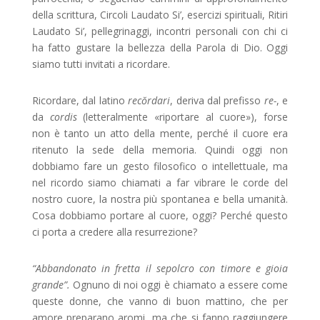
della scrittura, Circoli Laudato Si’, esercizi spirituali, Ritiri
Laudato Si’, pellegrinaggi, incontri personali con chi ci
ha fatto gustare la bellezza della Parola di Dio. Oggi
siamo tutti invitati a ricordare.
Ricordare, dal latino
recŏrdari
, deriva dal prefisso
re-
, e
da
cordis
(letteralmente «riportare al cuore»), forse
non è tanto un atto della mente, perché il cuore era
ritenuto la sede della memoria. Quindi oggi non
dobbiamo fare un gesto filosofico o intellettuale, ma
nel ricordo siamo chiamati a far vibrare le corde del
nostro cuore, la nostra più spontanea e bella umanità.
Cosa dobbiamo portare al cuore, oggi? Perché questo
ci porta a credere alla resurrezione?
“Abbandonato in fretta il sepolcro con timore e gioia
grande”.
Ognuno di noi oggi è chiamato a essere come
queste donne, che vanno di buon mattino, che per
amore preparano aromi, ma che si fanno raggiungere