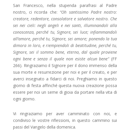
San Francesco, nella stupenda parafrasi al Padre
nostro, ci ricorda che:
“Oh santissimo Padre nostro:
creatore, redentore, consolatore e salvatore nostro. Che
sei nei cieli: negli angeli e nei santi, illuminandoli alla
conoscenza, perché tu, Signore, sei luce; infiammandoli
all’amore, perché tu, Signore, sei amore; ponendo la tua
dimora in loro, e riempiendoli di beatitudine, perché tu,
Signore, sei il sommo bene, eterno, dal quale proviene
ogni bene e senza il quale non esiste alcun bene”
(FF
266). Ringraziamo il Signore per il dono immenso della
sua morte e resurrezione per noi e per il creato, e per
averci insegnato a fidarci di noi. Preghiamo in questo
giorno di festa affinché questa nuova creazione possa
essere per noi un seme di gioia da portare nella vita di
ogni giorno.
Vi ringraziamo per aver camminato con noi, e
condiviso le vostre riflessioni, in questo cammino sui
passi del Vangelo della domenica.