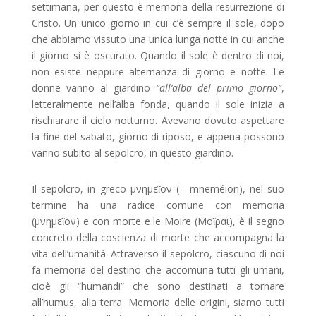
settimana, per questo è memoria della resurrezione di
Cristo. Un unico giorno in cui c’è sempre il sole, dopo
che abbiamo vissuto una unica lunga notte in cui anche
il giorno si è oscurato. Quando il sole è dentro di noi,
non esiste neppure alternanza di giorno e notte. Le
donne vanno al giardino
“all’alba del primo giorno”
,
letteralmente nell’alba fonda, quando il sole inizia a
rischiarare il cielo notturno. Avevano dovuto aspettare
la fine del sabato, giorno di riposo, e appena possono
vanno subito al sepolcro, in questo giardino.
Il sepolcro, in greco μνημεῖον (= mneméion), nel suo
termine ha una radice comune con memoria
(μνημεῖον) e con morte e le Moire (Μοῖραι), è il segno
concreto della coscienza di morte che accompagna la
vita dell’umanità. Attraverso il sepolcro, ciascuno di noi
fa memoria del destino che accomuna tutti gli umani,
cioè gli “humandi” che sono destinati a tornare
all’humus, alla terra. Memoria delle origini, siamo tutti