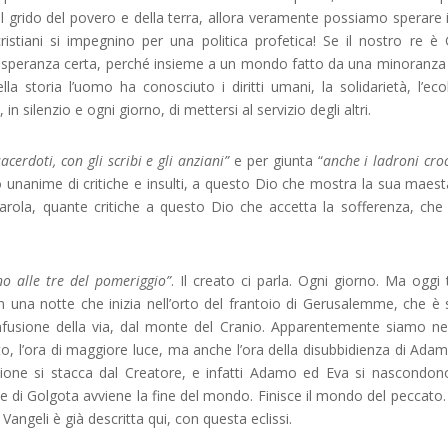
 il grido del povero e della terra, allora veramente possiamo sperare 
stiani si impegnino per una politica profetica! Se il nostro re è
na speranza certa, perché insieme a un mondo fatto da una minoranza 
la storia l’uomo ha conosciuto i diritti umani, la solidarietà, l’eco
in silenzio e ogni giorno, di mettersi al servizio degli altri.
sacerdoti, con gli scribi e gli anziani”
e per giunta “
anche i ladroni croc
 unanime di critiche e insulti, a questo Dio che mostra la sua maest
arola, quante critiche a questo Dio che accetta la sofferenza, che 
no alle tre del pomeriggio”
. Il creato ci parla. Ogni giorno. Ma oggi 
in una notte che inizia nell’orto del frantoio di Gerusalemme, che è 
onfusione della via, dal monte del Cranio. Apparentemente siamo nel
 alto, l’ora di maggiore luce, ma anche l’ora della disubbidienza di Ada
ione si stacca dal Creatore, e infatti Adamo ed Eva si nascondon
te di Golgota avviene la fine del mondo. Finisce il mondo del peccato
angeli è già descritta qui, con questa eclissi.