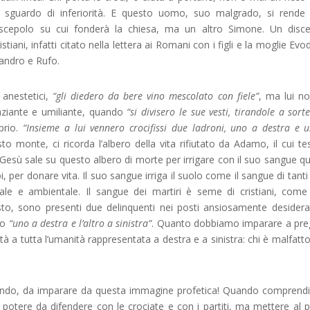
sguardo di inferiorità. E questo uomo, suo malgrado, si rende 
discepolo su cui fonderà la chiesa, ma un altro Simone. Un disc
tiani, infatti citato nella lettera ai Romani con i figli e la moglie Evod
andro e Rufo.
 anestetici,
“gli diedero da bere vino mescolato con fiele”
, ma lui n
aziante e umiliante, quando
“si divisero le sue vesti, tirandole a sorte
prio.
“Insieme a lui vennero crocifissi due ladroni, uno a destra e 
to monte, ci ricorda l’albero della vita rifiutato da Adamo, il cui te
 Gesù sale su questo albero di morte per irrigare con il suo sangue q
, per donare vita. Il suo sangue irriga il suolo come il sangue di tanti
iale e ambientale. Il sangue dei martiri è seme di cristiani, come
isto, sono presenti due delinquenti nei posti ansiosamente desidera
to
“uno a destra e l’altro a sinistra”
. Quanto dobbiamo imparare a pre
tà a tutta l’umanità rappresentata a destra e a sinistra: chi è malfatto
 mondo, da imparare da questa immagine profetica! Quando compren
i potere da difendere con le crociate e con i partiti, ma mettere al 