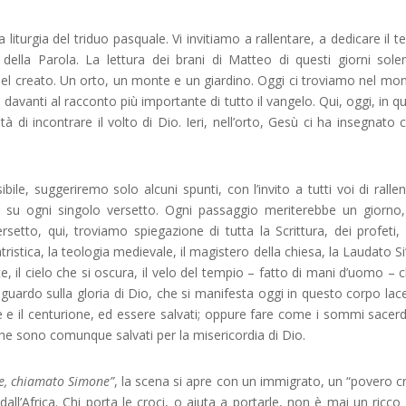
 liturgia del triduo pasquale. Vi invitiamo a rallentare, a dedicare il 
della Parola. La lettura dei brani di Matteo di questi giorni sole
 nel creato. Un orto, un monte e un giardino. Oggi ci troviamo nel mon
 davanti al racconto più importante di tutto il vangelo. Qui, oggi, in q
di incontrare il volto di Dio. Ieri, nell’orto, Gesù ci ha insegnato
le, suggeriremo solo alcuni spunti, con l’invito a tutti voi di rallen
o su ogni singolo versetto. Ogni passaggio meriterebbe un giorno
setto, qui, troviamo spiegazione di tutta la Scrittura, dei profeti, 
atristica, la teologia medievale, il magistero della chiesa, la Laudato Si
e, il cielo che si oscura, il velo del tempio – fatto di mani d’uomo – c
o sguardo sulla gloria di Dio, che si manifesta oggi in questo corpo lac
 e il centurione, ed essere salvati; oppure fare come i sommi sacerdo
che sono comunque salvati per la misericordia di Dio.
e, chiamato Simone”
, la scena si apre con un immigrato, un “povero cr
all’Africa. Chi porta le croci, o aiuta a portarle, non è mai un ricco