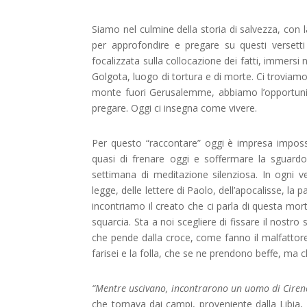
Siamo nel culmine della storia di salvezza, con la
per approfondire e pregare su questi versetti 
focalizzata sulla collocazione dei fatti, immersi
Golgota, luogo di tortura e di morte. Ci troviamo
monte fuori Gerusalemme, abbiamo l’opportunità 
pregare. Oggi ci insegna come vivere.
Per questo “raccontare” oggi è impresa impossibi
quasi di frenare oggi e soffermare la sguard
settimana di meditazione silenziosa. In ogni ver
legge, delle lettere di Paolo, dell’apocalisse, la p
incontriamo il creato che ci parla di questa mort
squarcia. Sta a noi scegliere di fissare il nostr
che pende dalla croce, come fanno il malfattore
farisei e la folla, che se ne prendono beffe, ma 
“Mentre uscivano, incontrarono un uomo di Ciren
che tornava dai campi, proveniente dalla Libia, d