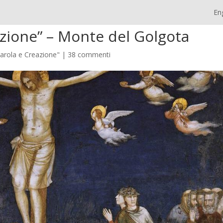
En
azione” – Monte del Golgota
Parola e Creazione"
|
38 commenti