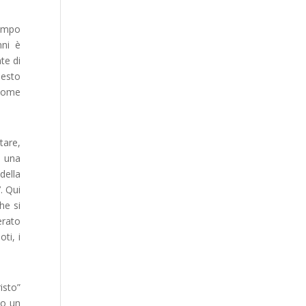
tempo
nni è
te di
uesto
 come
tare,
, una
della
’. Qui
he si
erato
ti, i
isto”
 o un