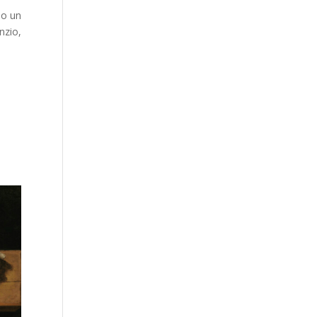
mo un
nzio,