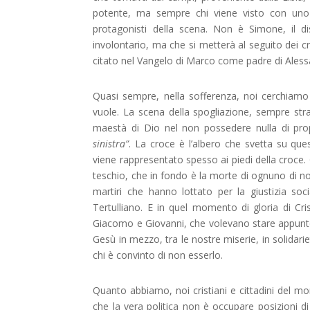
potente, ma sempre chi viene visto con uno 
protagonisti della scena. Non è Simone, il 
involontario, ma che si metterà al seguito dei cris
citato nel Vangelo di Marco come padre di Aless
Quasi sempre, nella sofferenza, noi cerchiamo
vuole. La scena della spogliazione, sempre str
maestà di Dio nel non possedere nulla di pro
sinistra”
. La croce è l’albero che svetta su ques
viene rappresentato spesso ai piedi della croce.
teschio, che in fondo è la morte di ognuno di noi
martiri che hanno lottato per la giustizia soc
Tertulliano. E in quel momento di gloria di Cr
Giacomo e Giovanni, che volevano stare appun
Gesù in mezzo, tra le nostre miserie, in solidarie
chi è convinto di non esserlo.
Quanto abbiamo, noi cristiani e cittadini del
che la vera politica non è occupare posizioni d