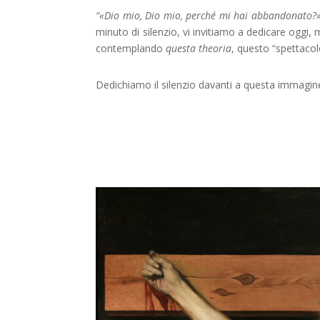
“«Dio mio, Dio mio, perché mi hai abbandonato?».
minuto di silenzio, vi invitiamo a dedicare oggi, m
contemplando
questa theoria
, questo “spettacol
Dedichiamo il silenzio davanti a questa immagin