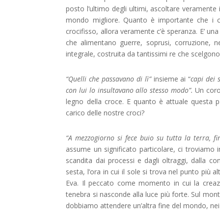
posto l’ultimo degli ultimi, ascoltare veramente
mondo migliore. Quanto è importante che i cri
crocifisso, allora veramente c’è speranza. E’ u
che alimentano guerre, soprusi, corruzione, nel
integrale, costruita da tantissimi re che scelgono, 
“Quelli che passavano di lì”
insieme ai “
capi dei 
con lui lo insultavano allo stesso modo”.
Un coro
legno della croce. E quanto è attuale questa p
carico delle nostre croci?
“A mezzogiorno si fece buio su tutta la terra, fi
assume un significato particolare, ci troviamo 
scandita dai processi e dagli oltraggi, dalla c
sesta, l’ora in cui il sole si trova nel punto più
Eva. Il peccato come momento in cui la creaz
tenebra si nasconde alla luce più forte. Sul mon
dobbiamo attendere un’altra fine del mondo, nei V