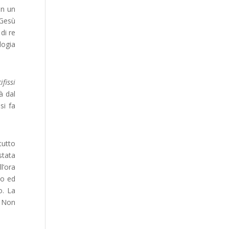
in un
 Gesù
di re
logia
ifissi
à dal
si fa
tutto
stata
l’ora
mo ed
o. La
. Non