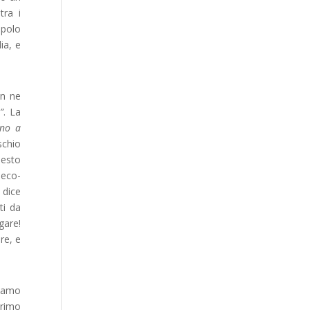
tra i
epolo
ia, e
on ne
”
. La
uno a
schio
uesto
 eco-
 dice
ti da
gare!
re, e
diamo
primo