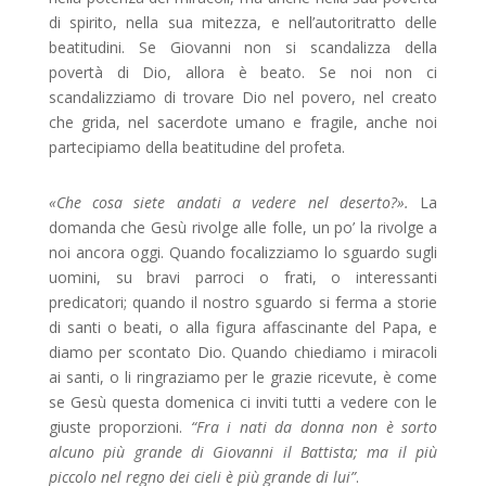
di spirito, nella sua mitezza, e nell’autoritratto delle
beatitudini. Se Giovanni non si scandalizza della
povertà di Dio, allora è beato. Se noi non ci
scandalizziamo di trovare Dio nel povero, nel creato
che grida, nel sacerdote umano e fragile, anche noi
partecipiamo della beatitudine del profeta.
«Che cosa siete andati a vedere nel deserto?».
La
domanda che Gesù rivolge alle folle, un po’ la rivolge a
noi ancora oggi. Quando focalizziamo lo sguardo sugli
uomini, su bravi parroci o frati, o interessanti
predicatori; quando il nostro sguardo si ferma a storie
di santi o beati, o alla figura affascinante del Papa, e
diamo per scontato Dio. Quando chiediamo i miracoli
ai santi, o li ringraziamo per le grazie ricevute, è come
se Gesù questa domenica ci inviti tutti a vedere con le
giuste proporzioni.
“Fra i nati da donna non è sorto
alcuno più grande di Giovanni il Battista; ma il più
piccolo nel regno dei cieli è più grande di lui”
.