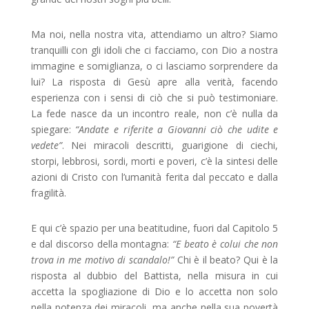
Ma noi, nella nostra vita, attendiamo un altro? Siamo
tranquilli con gli idoli che ci facciamo, con Dio a nostra
immagine e somiglianza, o ci lasciamo sorprendere da
lui? La risposta di Gesù apre alla verità, facendo
esperienza con i sensi di ciò che si può testimoniare.
La fede nasce da un incontro reale, non c’è nulla da
spiegare:
“Andate e riferite a Giovanni ciò che udite e
vedete”
. Nei miracoli descritti, guarigione di ciechi,
storpi, lebbrosi, sordi, morti e poveri, c’è la sintesi delle
azioni di Cristo con l’umanità ferita dal peccato e dalla
fragilità.
E qui c’è spazio per una beatitudine, fuori dal Capitolo 5
e dal discorso della montagna:
“E beato è colui che non
trova in me motivo di scandalo!”
Chi è il beato? Qui è la
risposta al dubbio del Battista, nella misura in cui
accetta la spogliazione di Dio e lo accetta non solo
nella potenza dei miracoli, ma anche nella sua povertà