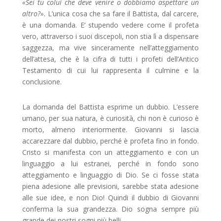
«Sei tu colui che deve venire o dobbiamo aspettare un
altro?».
L’unica cosa che sa fare il Battista, dal carcere,
è una domanda. E’ stupendo vedere come il profeta
vero, attraverso i suoi discepoli, non stia lì a dispensare
saggezza, ma vive sinceramente nell’atteggiamento
dell’attesa, che è la cifra di tutti i profeti dell’Antico
Testamento di cui lui rappresenta il culmine e la
conclusione.
La domanda del Battista esprime un dubbio. L’essere
umano, per sua natura, è curiosità, chi non è curioso è
morto, almeno interiormente. Giovanni si lascia
accarezzare dal dubbio, perché è profeta fino in fondo.
Cristo si manifesta con un atteggiamento e con un
linguaggio a lui estranei, perché in fondo sono
atteggiamento e linguaggio di Dio. Se ci fosse stata
piena adesione alle previsioni, sarebbe stata adesione
alle sue idee, e non Dio! Quindi il dubbio di Giovanni
conferma la sua grandezza. Dio sogna sempre più
grande dei nostri sogni più belli.