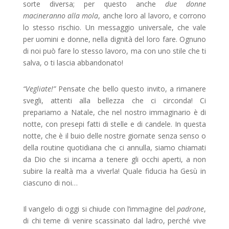
sorte diversa; per questo anche
due donne
macineranno alla mola
, anche loro al lavoro, e corrono
lo stesso rischio. Un messaggio universale, che vale
per uomini e donne, nella dignità del loro fare. Ognuno
di noi può fare lo stesso lavoro, ma con uno stile che ti
salva, o ti lascia abbandonato!
“Vegliate!”
Pensate che bello questo invito, a rimanere
svegli, attenti alla bellezza che ci circonda! Ci
prepariamo a Natale, che nel nostro immaginario è di
notte, con presepi fatti di stelle e di candele. In questa
notte, che è il buio delle nostre giornate senza senso o
della routine quotidiana che ci annulla, siamo chiamati
da Dio che si incarna a tenere gli occhi aperti, a non
subire la realtà ma a viverla! Quale fiducia ha Gesù in
ciascuno di noi…
Il vangelo di oggi si chiude con l’immagine del
padrone
,
di chi teme di venire scassinato dal ladro, perché vive