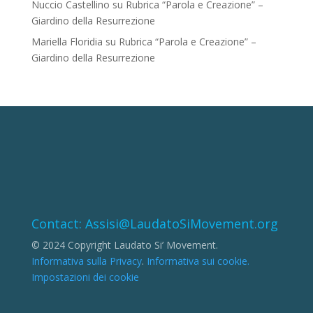
Nuccio Castellino
su
Rubrica “Parola e Creazione” –
Giardino della Resurrezione
Mariella Floridia
su
Rubrica “Parola e Creazione” –
Giardino della Resurrezione
Contact: Assisi@LaudatoSiMovement.org
© 2024 Copyright Laudato Si’ Movement.
Informativa sulla Privacy
.
Informativa sui cookie.
Impostazioni dei cookie