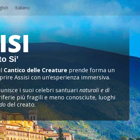
glish
Italiano
ISI
o Si’
il
Cantico delle Creature
prende forma un
prire Assisi con un’esperienza immersiva.
 unisce i suoi celebri santuari
naturali e di
iferie più fragili e meno conosciute, luoghi
ido
del creato.