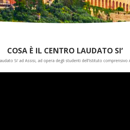
COSA È IL CENTRO LAUDATO SI’
udato Si’ ad Assisi, ad opera degli studenti dell’Istituto comprensivo 