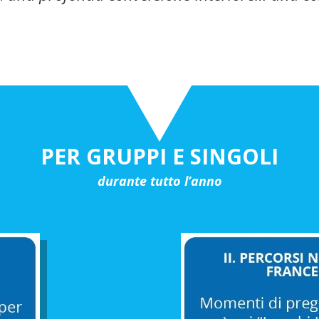
PER GRUPPI E SINGOLI
durante tutto l’anno