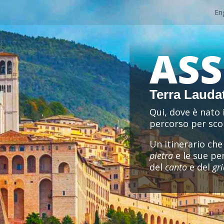
En
ASS
Terra Laudat
Qui, dove è nato 
percorso per sco
Un itinerario che
pietra
e le sue per
del
canto
e del
gr